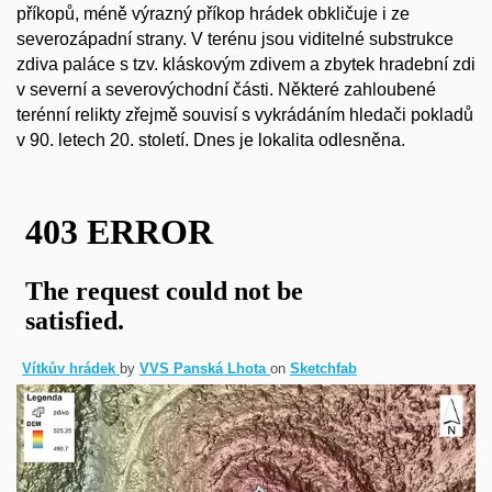
příkopů, méně výrazný příkop hrádek obkličuje i ze
severozápadní strany. V terénu jsou viditelné substrukce
zdiva paláce s tzv. kláskovým zdivem a zbytek hradební zdi
v severní a severovýchodní části. Některé zahloubené
terénní relikty zřejmě souvisí s vykrádáním hledači pokladů
v 90. letech 20. století. Dnes je lokalita odlesněna.
Vítkův hrádek
by
VVS Panská Lhota
on
Sketchfab