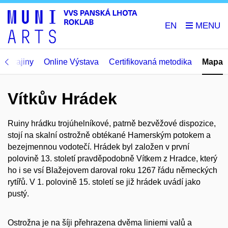
EN
ké krajiny
Online Výstava
Certifikovaná metodika
Mapa
Vítkův Hrádek
Ruiny hrádku trojúhelníkové, patrně bezvěžové dispozice,
stojí na skalní ostrožně obtékané Hamerským potokem a
bezejmennou vodotečí. Hrádek byl založen v první
polovině 13. století pravděpodobně Vítkem z Hradce, který
ho i se vsí Blažejovem daroval roku 1267 řádu německých
rytířů. V 1. polovině 15. století se již hrádek uvádí jako
pustý.
Ostrožna je na šíji přehrazena dvěma liniemi valů a